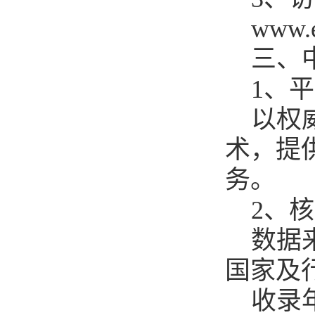
www.e
三、
1、
以权
术，提
务。
2、
数据
国家及
收录年