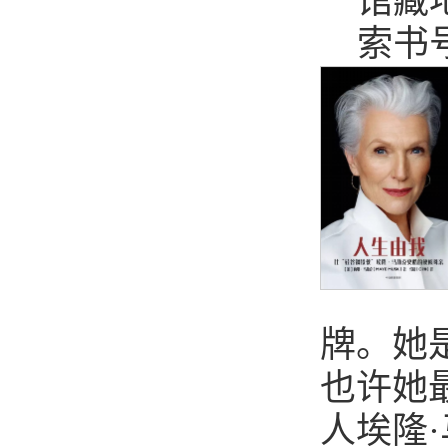
馆藏
索书号：
牌。她
也许她
人埃隆