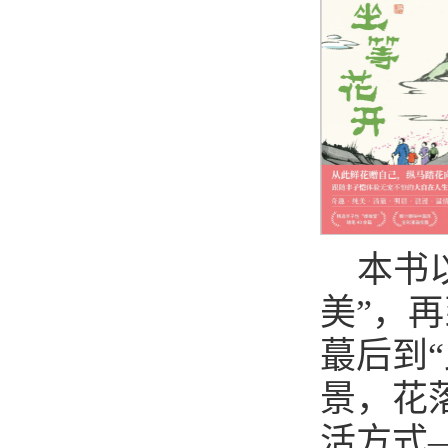
本书
美”，
蕞后到
景，花
活方式