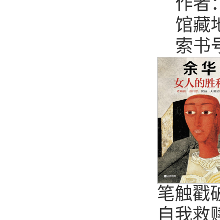
作者
馆藏
索书号：
笔触戳
自我救