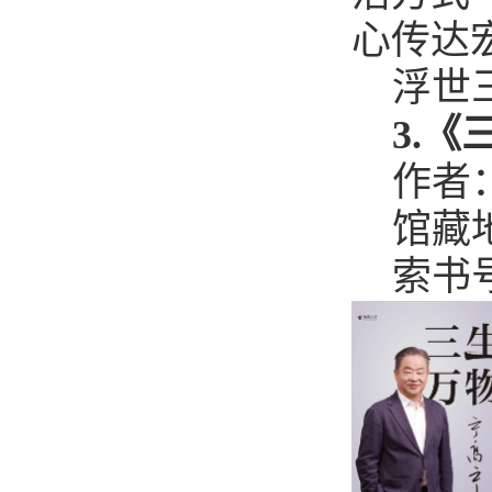
心传达
浮世
3.
作者
馆藏
索书号：